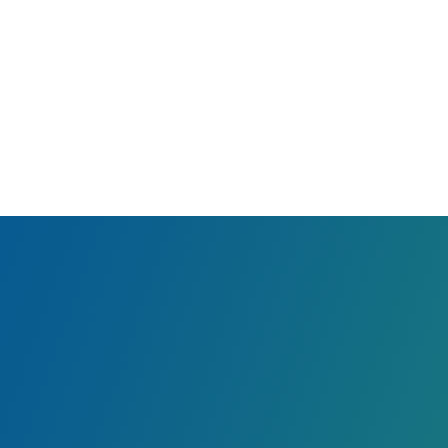
安装于压缩机气缸处的余隙调节执行机构（孔
雀蓝色）