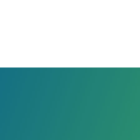
安装于压缩机气缸处的余隙调节综合控制柜
（灰白色）