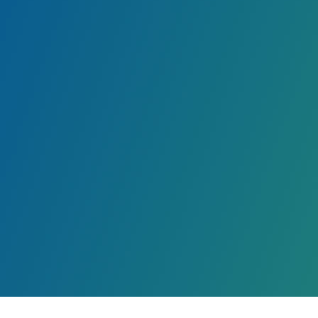
专精特新
三