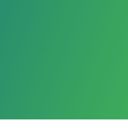
品
易阳两化融合